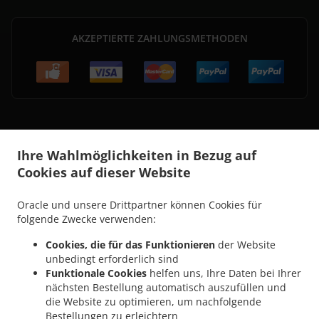
AKZEPTIERTE ZAHLUNGSMETHODEN
.
Pizza Lieferservice Marchtrenk Oberneufahrn
Pizza Lieferservice Marchtrenk Leithen
Ihre Wahlmöglichkeiten in Bezug auf
.
.
.
.
Pizza Lieferservice Marchtrenk
Pizza Lieferservice Au
Pizza Lieferservice Bergern
Cookies auf dieser Website
.
.
Pizza Lieferservice Weißkirchen an der Traun
Pizza Lieferservice Wels
Pizza
.
.
Lieferservice Sinnersdorf
Pizza Lieferservice Schimpelsberg
Pizza Lieferservice
Oracle und unsere Drittpartner können Cookies für
.
.
.
Hetzendorf
Pizza Lieferservice Dietach
Pizza Lieferservice Schleißheim
Pizza
folgende Zwecke verwenden:
.
.
Lieferservice Grassing
Pizza Lieferservice Kappern
Pizza Lieferservice
Cookies, die für das Funktionieren
der Website
.
.
Schimpelsberg-Siedlung
Pizza Lieferservice Obergraßing
Pizza Lieferservice
unbedingt erforderlich sind
.
.
.
Niederperwend
Pizza Lieferservice Oberneufahrn
Pizza Lieferservice Holzhausen
Funktionale Cookies
helfen uns, Ihre Daten bei Ihrer
.
.
nächsten Bestellung automatisch auszufüllen und
Pizza Lieferservice Niederprisching
Pizza Lieferservice Unterneufahrn
Pizza
die Website zu optimieren, um nachfolgende
.
.
Lieferservice Oberprisching
Pizza Lieferservice Hörsching Holzleiten
Pizza
Bestellungen zu erleichtern